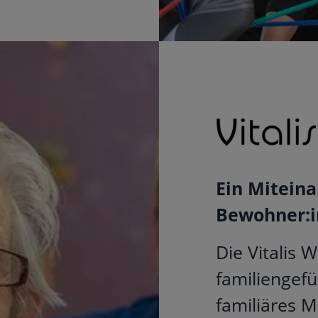
Ein Mitein
Bewohner:i
Die Vitalis 
familiengef
familiäres 