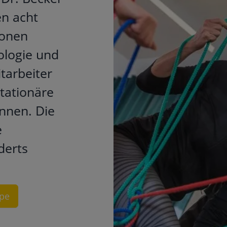
en acht
ionen
ologie und
tarbeiter
stationäre
nnen. Die
e
derts
ppe