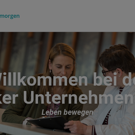
r morgen
illkommen bei d
ker Unternehme
Leben bewegen